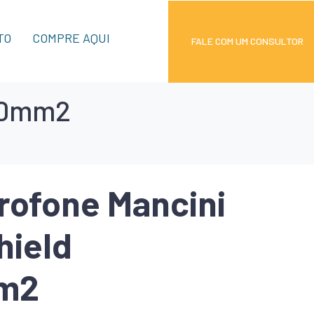
TO
COMPRE AQUI
FALE COM UM CONSULTOR
,30mm2
rofone Mancini
hield
m2