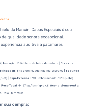
odutos
hield da Mancini Cabos Especiais é seu
de qualidade sonora excepcional.
 experiência auditiva a patamares
5 |
Isolação
: Polietileno de baixa densidade |
Cores da
 Blindagem
: Fita aluminizada não higroscópica |
Segunda
(85%) |
Capa Externa
: PVC Emborrachado 70°C (Rohs) |
|
Peso Total
: 44,67 kg / km (aprox.) |
Acondicionamento
:
s, Rolo 50 metros.
er sua compra: