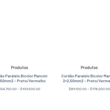
Produtos
Produtos
ão Paralelo Bicolor Mancini
Cordão Paralelo Bicolor Ma
,50mm2 – Preto/Vermelho
2×2,50mm2 – Preto/Verme
$
54,750.00
–
$
109,500.00
$
89,100.00
–
$
178,200.00