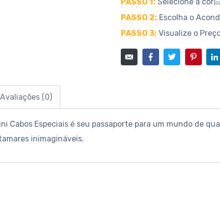
PASSO 1:
Selecione a cor
(c
PASSO 2:
Escolha o Acon
PASSO 3:
Visualize o Preç
Avaliações (0)
ni Cabos Especiais é seu passaporte para um mundo de qua
atamares inimagináveis.