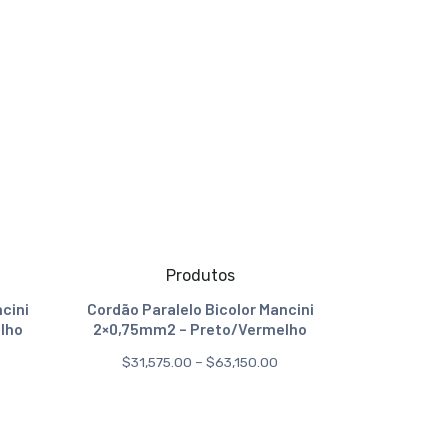
Produtos
ncini
Cordão Paralelo Bicolor Mancini
lho
2×0,75mm2 – Preto/Vermelho
$
31,575.00
–
$
63,150.00