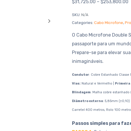
$
31,725.00
–
$
253,800.00
SKU:
N/A
Categories:
Cabo Microfone
,
Pr
O Cabo Microfone Double S
passaporte para um mundo 
Prepare-se para elevar sua
inimagináveis.
Condutor
: Cobre Estanhado Classe 
Vias:
Natural e Vermelho |
Primeira
Blindagem
: Malha cobre estanhado 
Diâmetro externo
: 5,85mm (±0,10) 
Carretel 400 metros, Rolo 100 metro
Passos simples para faz