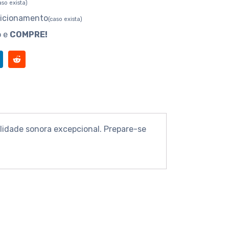
aso exista)
dicionamento
(caso exista)
o e
COMPRE!
lidade sonora excepcional. Prepare-se