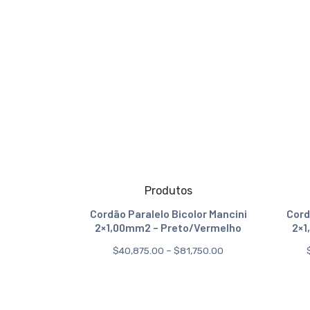
Produtos
Cordão Paralelo Bicolor Mancini
Cord
2×1,00mm2 – Preto/Vermelho
2×1
$
40,875.00
–
$
81,750.00