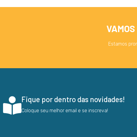
VAMOS 
Estamos pron
Fique por dentro das novidades!
Coloque seu melhor email e se inscreva!