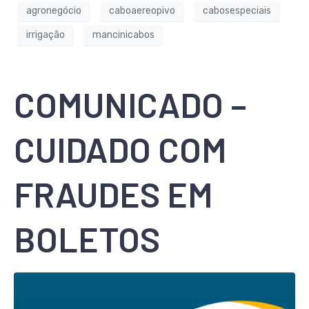
agronegócio
caboaereopivo
cabosespeciais
irrigação
mancinicabos
COMUNICADO –
CUIDADO COM
FRAUDES EM
BOLETOS